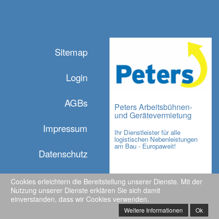
Sitemap
Login
AGBs
Peters Arbeitsbühnen-
und Gerätevermietung
Impressum
Ihr Dienstleister für alle
logistischen Nebenleistungen
am Bau - Europaweit!
Datenschutz
Cookies erleichtern die Bereitstellung unserer Dienste. Mit der
Nutzung unserer Dienste erklären Sie sich damit
einverstanden, dass wir Cookies verwenden.
© 2026 Peters Arbeitsbühnen- und Gerätevermietung
- Alle Rechte
Weitere Informationen
Ok
vorbehalten.