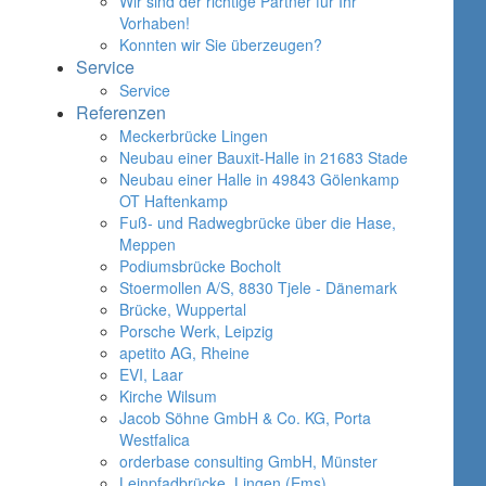
Wir sind der richtige Partner für Ihr
Vorhaben!
Konnten wir Sie überzeugen?
Service
Service
Referenzen
Meckerbrücke Lingen
Neubau einer Bauxit-Halle in 21683 Stade
Neubau einer Halle in 49843 Gölenkamp
OT Haftenkamp
Fuß- und Radwegbrücke über die Hase,
Meppen
Podiumsbrücke Bocholt
Stoermollen A/S, 8830 Tjele - Dänemark
Brücke, Wuppertal
Porsche Werk, Leipzig
apetito AG, Rheine
EVI, Laar
Kirche Wilsum
Jacob Söhne GmbH & Co. KG, Porta
Westfalica
orderbase consulting GmbH, Münster
Leinpfadbrücke, Lingen (Ems)