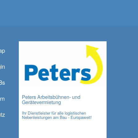
ap
in
Bs
Peters Arbeitsbühnen- und
um
Gerätevermietung
Ihr Dienstleister für alle logistischen
tz
Nebenleistungen am Bau - Europaweit!