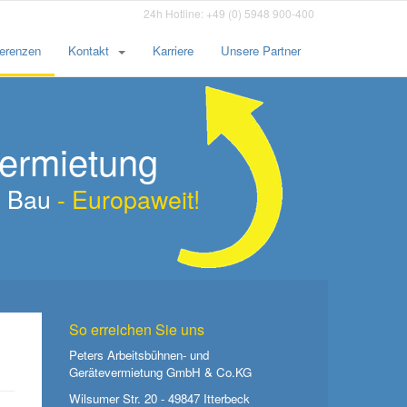
24h Hotline: +49 (0) 5948 900-400
erenzen
Kontakt
Karriere
Unsere Partner
vermietung
am Bau
- Europaweit!
So erreichen Sie uns
Peters Arbeitsbühnen- und
Gerätevermietung GmbH & Co.KG
Wilsumer Str. 20 - 49847 Itterbeck