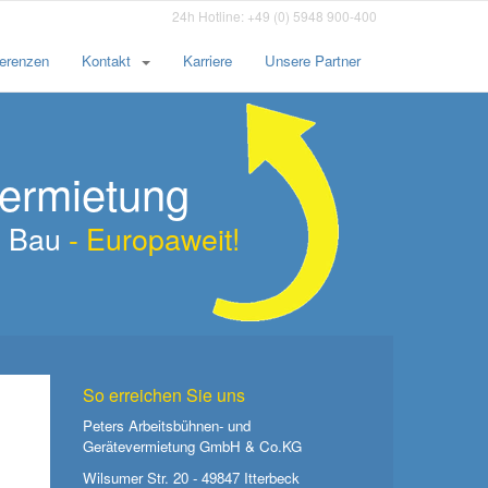
24h Hotline: +49 (0) 5948 900-400
erenzen
Kontakt
Karriere
Unsere Partner
vermietung
am Bau
- Europaweit!
So erreichen Sie uns
Peters Arbeitsbühnen- und
Gerätevermietung GmbH & Co.KG
Wilsumer Str. 20 - 49847 Itterbeck