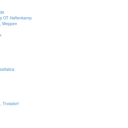
ade
mp OT Haftenkamp
e, Meppen
k
stfalica
, Troisdorf