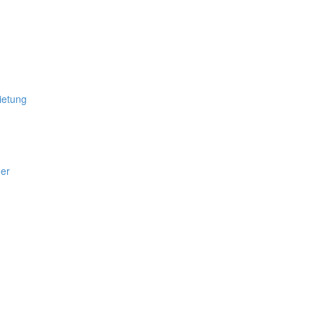
ietung
er