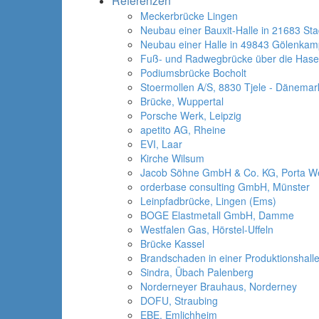
Referenzen
Meckerbrücke Lingen
Neubau einer Bauxit-Halle in 21683 St
Neubau einer Halle in 49843 Gölenka
Fuß- und Radwegbrücke über die Has
Podiumsbrücke Bocholt
Stoermollen A/S, 8830 Tjele - Dänemar
Brücke, Wuppertal
Porsche Werk, Leipzig
apetito AG, Rheine
EVI, Laar
Kirche Wilsum
Jacob Söhne GmbH & Co. KG, Porta We
orderbase consulting GmbH, Münster
Leinpfadbrücke, Lingen (Ems)
BOGE Elastmetall GmbH, Damme
Westfalen Gas, Hörstel-Uffeln
Brücke Kassel
Brandschaden in einer Produktionshalle
Sindra, Übach Palenberg
Norderneyer Brauhaus, Norderney
DOFU, Straubing
EBE, Emlichheim