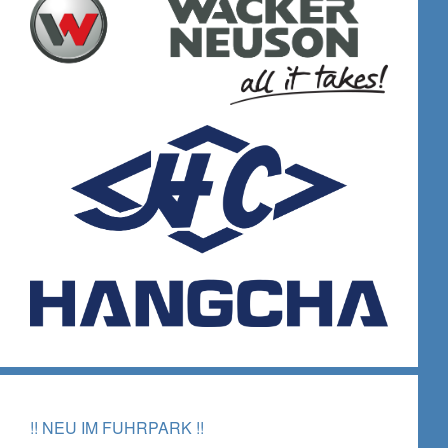
!! NEU IM FUHRPARK !!