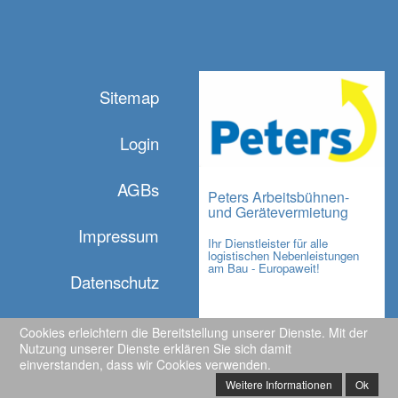
Sitemap
Login
AGBs
Peters Arbeitsbühnen-
und Gerätevermietung
Impressum
Ihr Dienstleister für alle
logistischen Nebenleistungen
am Bau - Europaweit!
Datenschutz
Cookies erleichtern die Bereitstellung unserer Dienste. Mit der
Nutzung unserer Dienste erklären Sie sich damit
einverstanden, dass wir Cookies verwenden.
© 2026 Peters Arbeitsbühnen- und Gerätevermietung
- Alle Rechte
Weitere Informationen
Ok
vorbehalten.